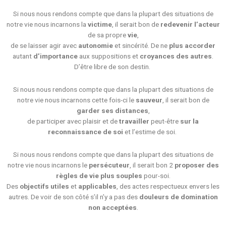
Si nous nous rendons compte que dans la plupart des situations de
notre vie nous incarnons la
victime
, il serait bon de
redevenir
l’acteur
de sa propre
vie
,
de se laisser agir avec
autonomie
et sincérité. De ne
plus accorder
autant
d’importance
aux suppositions et
croyances des autres
.
D’être libre de son destin.
Si nous nous rendons compte que dans la plupart des situations de
notre vie nous incarnons cette fois-ci le
sauveur
, il serait bon de
garder ses distances
,
de participer avec plaisir et de
travailler
peut-être
sur la
reconnaissance de soi
et l’estime de soi.
Si nous nous rendons compte que dans la plupart des situations de
notre vie nous incarnons le
persécuteur
, il serait bon 2
proposer des
règles de vie plus souples
pour-soi.
Des
objectifs utiles
et
applicables
, des actes respectueux envers les
autres.
De voir de son côté s’il n’y a pas des
douleurs de domination
non acceptées
.