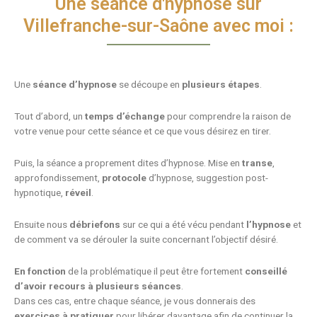
Une séance d'hypnose sur
Villefranche-sur-Saône avec moi :
Une
séance d’hypnose
se découpe en
plusieurs étapes
.
Tout d’abord, un
temps d’échange
pour comprendre la raison de
votre venue pour cette séance et ce que vous désirez en tirer.
Puis, la séance a proprement dites d’hypnose. Mise en
transe
,
approfondissement,
protocole
d’hypnose, suggestion post-
hypnotique,
réveil
.
Ensuite nous
débriefons
sur ce qui a été vécu pendant
l’hypnose
et
de comment va se dérouler la suite concernant l’objectif désiré.
En fonction
de la problématique il peut être fortement
conseillé
d’avoir recours à plusieurs séances
.
Dans ces cas, entre chaque séance, je vous donnerais des
exercices à pratiquer
pour libérer davantage afin de continuer la