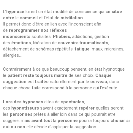
L’
hypnose
lui est un état modifié de conscience qui
se situe
entre
le
sommeil
et l’état de
méditation
.
Il permet donc d’être en lien avec l’inconscient afin
de
reprogrammer nos réflexes
inconscients
souhaités.
Phobies
, addictions, gestion
des
émotions
, libération de
souvenirs traumatisants
,
détachement de schémas répétitifs,
fatigue
, maux, migraines,
allergies…
Contrairement à ce que beaucoup pensent, en état hypnotique
le
patient reste toujours maître
de ses choix.
Chaque
suggestion
est
traitée
naturellement
par
le
cerveau
, donc
chaque chose faite correspond à la personne qui l’exécute.
Lors des hypnoses
dites de
spectacles
,
ces
hypnotiseurs
savent exactement
repérer
quelles seront
les
personnes
prêtes à aller loin dans ce qui pourrait être
suggéré, mais
avant tout
la
personne
pourra toujours
choisir si
oui ou non
elle décide d’appliquer la suggestion.